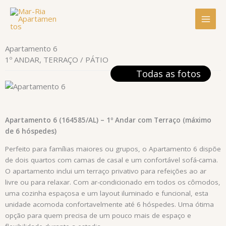
Pular
para
o
conteúdo
Apartamento 6
1º ANDAR, TERRAÇO / PÁTIO
Todas as fotos
Apartamento 6 (164585/AL) – 1º Andar com Terraço (máximo
de 6 hóspedes)
Perfeito para famílias maiores ou grupos, o Apartamento 6 dispõe
de dois quartos com camas de casal e um confortável sofá-cama.
O apartamento inclui um terraço privativo para refeições ao ar
livre ou para relaxar. Com ar-condicionado em todos os cômodos,
uma cozinha espaçosa e um layout iluminado e funcional, esta
unidade acomoda confortavelmente até 6 hóspedes. Uma ótima
opção para quem precisa de um pouco mais de espaço e